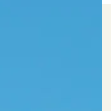
だと思います。
介護のイメージを明るく楽しいものにするための第一
歩として、当施設で働くスタッフが楽しいと思える働
き方を目指します。
今後はデイサービス・放課後デイサービスなどの事業
展開や、事業所を開設したいスタッフの支援もしてい
く予定です。
未経験だけど訪問介護に興味がある方や、のびのび働
きたいヘルパーさんのご応募をお待ちしております。