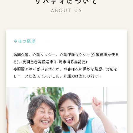
リバティについて
ABOUT US
今後の展望
代表社員あいさつ
今後の展望
代表社員あいさつ
訪問介護、介護タクシー、介護保険タクシー(介護保険を使え
“ケアステーション リバティ”代表の小保方 隆雄（おぼか
訪問介護、介護タクシー、介護保険タクシー(介護保険を使え
“ケアステーション リバティ”代表の小保方 隆雄（おぼか
る)、民間患者等搬送車(川崎市消防局認定)
た たかお）です。
る)、民間患者等搬送車(川崎市消防局認定)
た たかお）です。
等順調ではございませんが、お客様への柔軟な発想、対応を
当施設は自由に働けて、ご利用者様も自由に過ごすことがで
等順調ではございませんが、お客様への柔軟な発想、対応を
当施設は自由に働けて、ご利用者様も自由に過ごすことがで
しニーズに答えて来ました。介護力は当たり前で
きる施設を目指して立ち上げました。
しニーズに答えて来ました。介護力は当たり前で
きる施設を目指して立ち上げました。
ホスピタリティに特化した法人を作って来ました。今後もハ
介護の職場で人間関係に悩んだ方や、介護に対して自信がな
ホスピタリティに特化した法人を作って来ました。今後もハ
介護の職場で人間関係に悩んだ方や、介護に対して自信がな
イブリット型訪問介護の事業所を増やして行こう
い方も働きやすいアットホームな環境をご用意しておりま
イブリット型訪問介護の事業所を増やして行こう
い方も働きやすいアットホームな環境をご用意しておりま
と思っています。
す。介護タクシー、介護保険タクシー、民間患者等搬送車等
と思っています。
す。介護タクシー、介護保険タクシー、民間患者等搬送車等
様々な職種を選べます。
様々な職種を選べます。
もちろん未経験の方でも登録ヘルパーとして自信を持って働
もちろん未経験の方でも登録ヘルパーとして自信を持って働
くことができるように、先輩スタッフがしっかりサポートし
くことができるように、先輩スタッフがしっかりサポートし
ます。
ます。