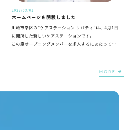
2023/03/01
ホームページを開設しました
川崎市幸区の“ケアステーション リバティ”は、4月1日
に開所した新しいケアステーションです。
この度オープニングメンバーを求人するにあたってホ
ームページを開設いたしました。
「働く人も、介護を受ける人も楽しい介護」を一緒に
目指してくれる仲間を募集しております。
MORE
大きなストレスを感じるのが当たり前だと思っていま
せんか？
やりがいがあるからとプライベートを楽しむことを諦
めていませんか？
仕事とプライベートは表裏一体。
仕事を頑張れるのはプライベートが充実しているから