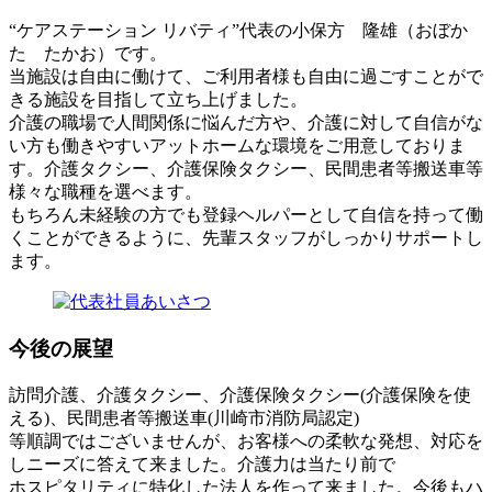
“ケアステーション リバティ”代表の小保方 隆雄（おぼか
た たかお）です。
当施設は自由に働けて、ご利用者様も自由に過ごすことがで
きる施設を目指して立ち上げました。
介護の職場で人間関係に悩んだ方や、介護に対して自信がな
い方も働きやすいアットホームな環境をご用意しておりま
す。介護タクシー、介護保険タクシー、民間患者等搬送車等
様々な職種を選べます。
もちろん未経験の方でも登録ヘルパーとして自信を持って働
くことができるように、先輩スタッフがしっかりサポートし
ます。
今後の展望
訪問介護、介護タクシー、介護保険タクシー(介護保険を使
える)、民間患者等搬送車(川崎市消防局認定)
等順調ではございませんが、お客様への柔軟な発想、対応を
しニーズに答えて来ました。介護力は当たり前で
ホスピタリティに特化した法人を作って来ました。今後もハ